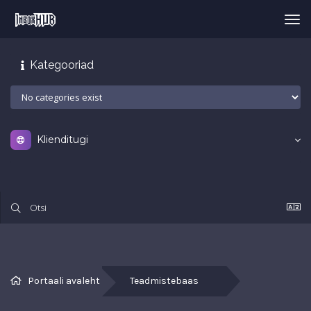
Tog
nav
Kategooriad
Klienditugi
Portaali avaleht
Teadmistebaas